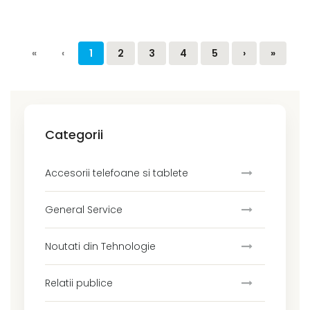
«
‹
1
2
3
4
5
›
»
Categorii
Accesorii telefoane si tablete
General Service
Noutati din Tehnologie
Relatii publice