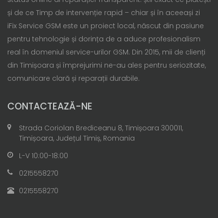
și de ce Timp de intervenție rapid – chiar și în aceeași zi
iFix Service GSM este un proiect local, născut din pasiune
pentru tehnologie și dorința de a aduce profesionalism
real în domeniul service-urilor GSM. Din 2015, mii de clienți
din Timișoara și împrejurimi ne-au ales pentru seriozitate,
comunicare clară și reparații durabile.
CONTACTEAZĂ-NE
Strada Coriolan Brediceanu 8, Timișoara 300011,
Timișoara, Județul Timiș, Romania
L-V 10:00-18:00
0215558270
0215558270