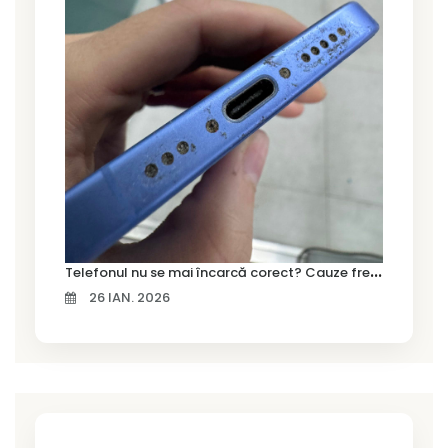
T
elefonul nu se mai încarcă corect? Cauze frecvente și soluții la service în Timișoara
26 IAN. 2026