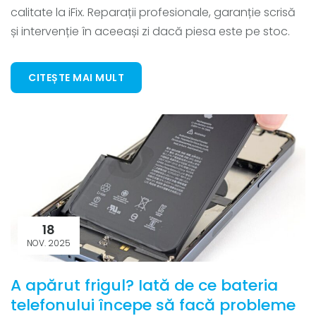
calitate la iFix. Reparații profesionale, garanție scrisă
și intervenție în aceeași zi dacă piesa este pe stoc.
CITEȘTE MAI MULT
18
NOV. 2025
A apărut frigul? Iată de ce bateria
telefonului începe să facă probleme