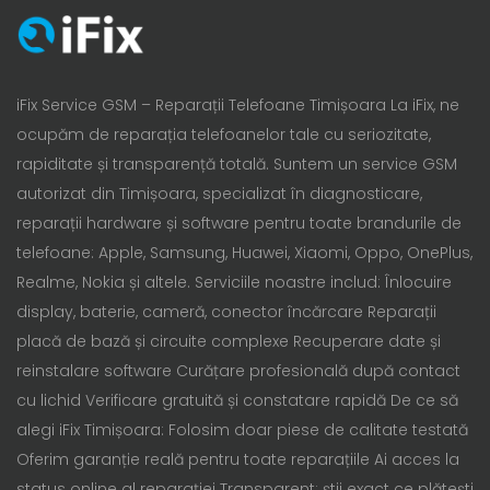
iFix Service GSM – Reparații Telefoane Timișoara La iFix, ne
ocupăm de reparația telefoanelor tale cu seriozitate,
rapiditate și transparență totală. Suntem un service GSM
autorizat din Timișoara, specializat în diagnosticare,
reparații hardware și software pentru toate brandurile de
telefoane: Apple, Samsung, Huawei, Xiaomi, Oppo, OnePlus,
Realme, Nokia și altele. Serviciile noastre includ: Înlocuire
display, baterie, cameră, conector încărcare Reparații
placă de bază și circuite complexe Recuperare date și
reinstalare software Curățare profesională după contact
cu lichid Verificare gratuită și constatare rapidă De ce să
alegi iFix Timișoara: Folosim doar piese de calitate testată
Oferim garanție reală pentru toate reparațiile Ai acces la
status online al reparației Transparent: știi exact ce plătești