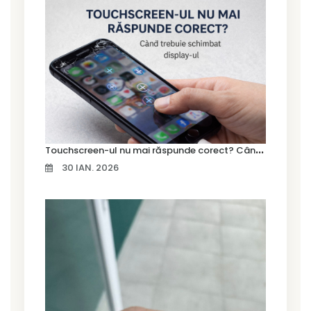
T
ouchscreen-ul nu mai răspunde corect? Când trebuie schimbat display-ul
30 IAN. 2026