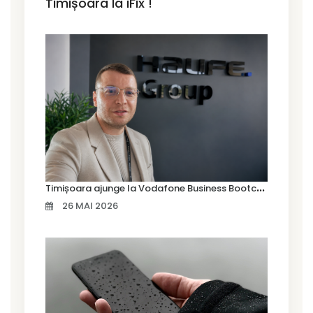
Timișoara la iFix !
T
imișoara ajunge la Vodafone Business Bootcamp prin Marius Cermian de la Armour România
26 MAI 2026