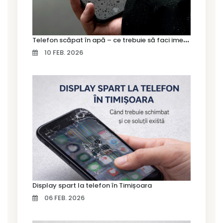
T
elefon scăpat în apă – ce trebuie să faci imediat și ce greșeli să eviți
10 FEB. 2026
Display spart la telefon în Timișoara
06 FEB. 2026