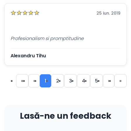
25 iun. 2019
Profesionalism si promptitudine
Alexandru Tihu
«
‹
1
2
3
4
5
›
»
Lasă-ne un feedback