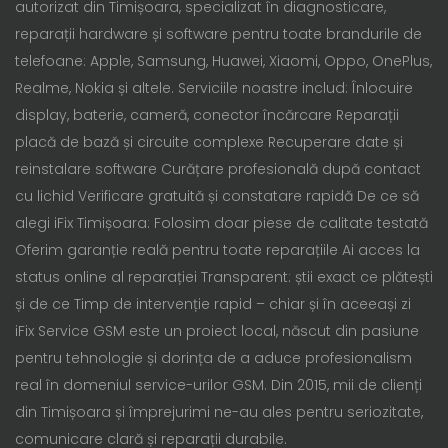
autorizat din Timișoara, specializat în diagnosticare,
reparații hardware și software pentru toate brandurile de
telefoane: Apple, Samsung, Huawei, Xiaomi, Oppo, OnePlus,
Realme, Nokia și altele. Serviciile noastre includ: Înlocuire
display, baterie, cameră, conector încărcare Reparații
placă de bază și circuite complexe Recuperare date și
reinstalare software Curățare profesională după contact
cu lichid Verificare gratuită și constatare rapidă De ce să
alegi iFix Timișoara: Folosim doar piese de calitate testată
Oferim garanție reală pentru toate reparațiile Ai acces la
status online al reparației Transparent: știi exact ce plătești
și de ce Timp de intervenție rapid – chiar și în aceeași zi
iFix Service GSM este un proiect local, născut din pasiune
pentru tehnologie și dorința de a aduce profesionalism
real în domeniul service-urilor GSM. Din 2015, mii de clienți
din Timișoara și împrejurimi ne-au ales pentru seriozitate,
comunicare clară și reparații durabile.