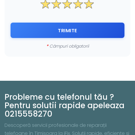
TRIMITE
*
Câmpuri obligatorii
Probleme cu telefonul tău ?
Pentru solutii rapide apeleaza
0215558270
Descoperă servicii profesionale de reparații
telefoane în Timișoara la iFix. Soluții rapide, eficiente și